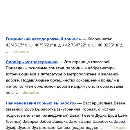
Гимринский автодорожный тоннель
— Координаты:
42°45′17″ с. ш. 46°55′21″ в. д. / 42.754722° с. ш. 46.9225° в. д.
…
Википедия
Словарь метротерминов
— Эта страница глоссарий.
Приведены основные понятия, термины и аббревиатуры,
встречающиеся в литературе о метрополитене и железной
дороге. Подавляющее большинство сокращений пришли в
метрополитен с железной дороги напрямую или образованы
по… …
Википедия
Наименования горных выработок
— Вассерштольна Везен
(везенок) Вруб Выработка (внутренняя, горная, очистная,
подготовительная, разведочная) Выкат Гезенг Дудка Дура Езен
(езенок) Забирка Забой Заверка Закон Залог Заработка Зарез
Зумф Зухорт Зух штольня Канава (водоотводная,… …
Словарь